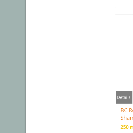
beschw
Frei vo
Silikon
Inhalts
Details
BC R
Sha
250 