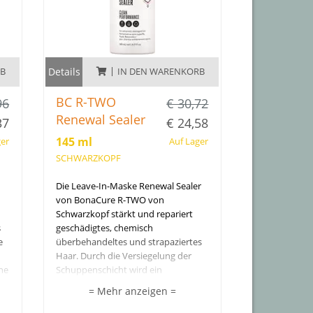
RB
Details
IN DEN WARENKORB
BC R-TWO
96
€ 30,72
Renewal Sealer
37
€ 24,58
145 ml
ger
Auf Lager
SCHWARZKOPF
Die Leave-In-Maske Renewal Sealer
von BonaCure R-TWO von
Schwarzkopf stärkt und repariert
s
geschädigtes, chemisch
e
überbehandeltes und strapaziertes
Haar. Durch die Versiegelung der
ne
Schuppenschicht wird ein
en
Schutzschild um die Haarfaser
= Mehr anzeigen =
geschaffen, das Haarbrüche und
sichtbare Anzeichen von Spliss