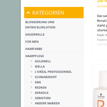
250 
SCHWA
KATEGORIEN
Das sa
BonaCu
BLONDIERUNG UND
stärkt
ENTWICKLERLOTION
überbe
DAUERWELLE
Haar, 
Faserv
FOR MEN
transf
HAARFARBE
Techno
pH-Wer
HAARPFLEGE
Feucht
GOLDWELL
erhalt
WELLA
Prozess
L’ORÉAL PROFESSIONNEL
SCHWARZKOPF
Frei vo
KMS
künstli
und tie
REDKEN
KERASILK
SEBASTIAN
ANDERE MARKEN