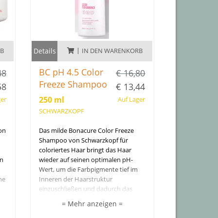
RB
Details
IN DEN WARENKORB
BC pH 4.5 Color
48
€ 16,80
Freeze Shampoo
58
€ 13,44
250 ml
ger
Auf Lager
SCHWARZKOPF
on
Das milde Bonacure Color Freeze
Shampoo von Schwarzkopf für
coloriertes Haar bringt das Haar
en
wieder auf seinen optimalen pH-
Wert, um die Farbpigmente tief im
ne
Inneren der Haarstruktur
einzuschließen und dadurch das
Verblassend der Farbe zu
= Mehr anzeigen =
verhindern.