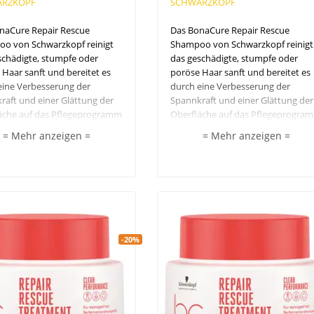
RZKOPF
SCHWARZKOPF
naCure Repair Rescue
Das BonaCure Repair Rescue
o von Schwarzkopf reinigt
Shampoo von Schwarzkopf reinigt
schädigte, stumpfe oder
das geschädigte, stumpfe oder
Haar sanft und bereitet es
poröse Haar sanft und bereitet es
eine Verbesserung der
durch eine Verbesserung der
raft und einer Glättung der
Spannkraft und einer Glättung der
äche auf das Pflegeprogramm
Oberfläche auf das Pflegeprogra
sätzlich verleiht es
vor. Zusätzlich verleiht es
= Mehr anzeigen =
= Mehr anzeigen =
gkeit, Pflege und Glanz.
Feuchtigkeit, Pflege und Glanz.
n SLS/SLES Sulfaten,
Frei von SLS/SLES Sulfaten,
en, künstlichen Farbstoffen
Silikonen, künstlichen Farbstoffen
altsstoffen tierischen
und Inhaltsstoffen tierischen
ngs.
Ursprungs.
-20%