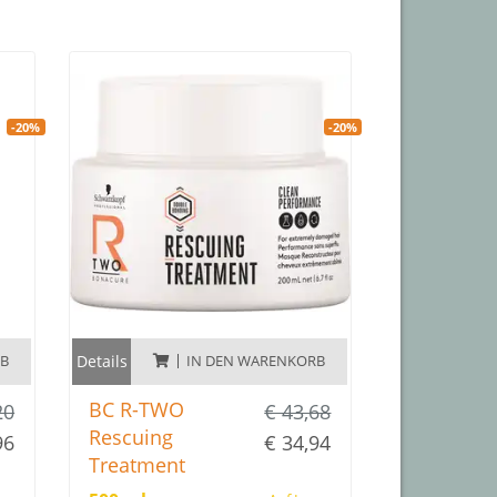
-20%
-20%
RB
Details
IN DEN WARENKORB
BC R-TWO
20
€ 43,68
Rescuing
96
€ 34,94
Treatment