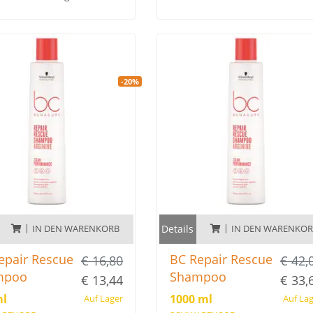
eren.
Frei von künstlichen Farbstoffen,
Silikonen und tierischen
n künstlichen Farbstoffen,
Inhaltsstoffen.
en und tierischen
stoffen.
-20%
IN DEN WARENKORB
Details
IN DEN WARENKO
epair Rescue
BC Repair Rescue
€ 16,80
€ 42,
mpoo
Shampoo
€ 13,44
€ 33,
ml
1000 ml
Auf Lager
Auf La