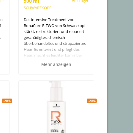
500 ml
ger
Auf Lager
SCHWARZKOPF
on
Das intensive Treatment von
f
BonaCure R-TWO von Schwarzkopf
stärkt, restrukturiert und repariert
s
geschädigtes, chemisch
überbehandeltes und strapaziertes
Haar. Es entwirrt und pflegt das
Haar, macht es leichter kämmbar
r
und verleiht ihm Glanz, ohne zu
= Mehr anzeigen =
beschweren.
Frei von künstlichen Farbstoffen,
Silikonen und tierischen
Inhaltsstoffen.
-20%
-20%