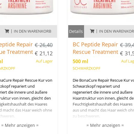
IN DEN WARENKORB
Details
IN DEN WARENKO
eptide Repair
BC Peptide Repair
€ 26,40
€ 39,
ue Treatment
Rescue Treatment
€ 21,12
€ 31,
ml
500 ml
Auf Lager
Auf La
RZKOPF
SCHWARZKOPF
naCure Repair Rescue Kur von
Die BonaCure Repair Rescue Kur v
zkopf repariert und
Schwarzkopf repariert und
iert die innere und äußere
regeneriert die innere und äußere
uktur von innen, gleicht den
Haarstruktur von innen, gleicht d
igkeitshaushalt des Haares
Feuchtigkeitshaushalt des Haares
d macht das Haar weich ohne
aus und macht das Haar weich oh
chweren.
zu beschweren.
n Silikonen, künstlichen
Frei von Silikonen, künstlichen
= Mehr anzeigen =
= Mehr anzeigen =
offen und Inhaltsstoffen
Farbstoffen und Inhaltsstoffen