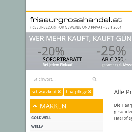
FRISEURBEDARF FÜR GEWERBE UND PRIVAT - SEIT 2001
Alle 
schwarzkopf
haarpflege
MARKEN
Die Haarp
gesunden
GOLDWELL
Haarpfle
WELLA