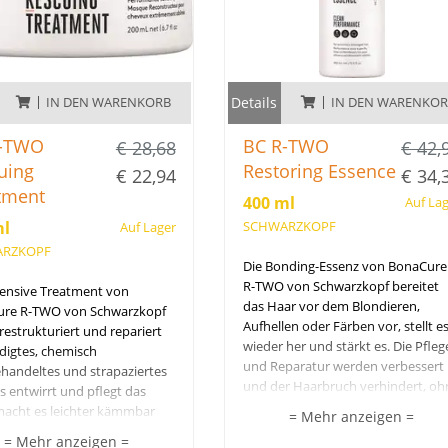
IN DEN WARENKORB
Details
IN DEN WARENKO
R-TWO
BC R-TWO
€ 28,68
€ 42,
uing
Restoring Essence
€ 22,94
€ 34,
tment
400 ml
Auf La
ml
SCHWARZKOPF
Auf Lager
RZKOPF
Die Bonding-Essenz von BonaCure
R-TWO von Schwarzkopf bereitet
tensive Treatment von
das Haar vor dem Blondieren,
re R-TWO von Schwarzkopf
Aufhellen oder Färben vor, stellt e
 restrukturiert und repariert
wieder her und stärkt es. Die Pfleg
digtes, chemisch
und Reparatur werden verbessert
handeltes und strapaziertes
und der Haarbruch verhindert, oh
s entwirrt und pflegt das
das Farbergebnis zu beeinträchtig
macht es leichter kämmbar
= Mehr anzeigen =
oder das Haar zu beschweren.
leiht ihm Glanz, ohne zu
= Mehr anzeigen =