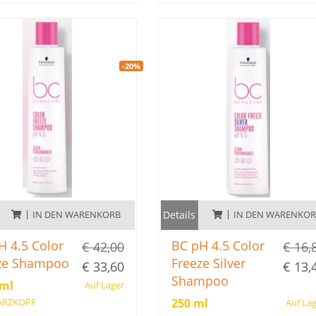
hen Ursprungs.
tierischen Ursprungs.
-20%
IN DEN WARENKORB
Details
IN DEN WARENKO
H 4.5 Color
BC pH 4.5 Color
€ 42,00
€ 16,
ze Shampoo
Freeze Silver
€ 33,60
€ 13,
Shampoo
 ml
Auf Lager
RZKOPF
250 ml
Auf La