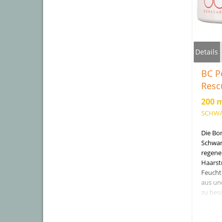
Details
BC P
Resc
200 
SCHWA
Die Bo
Schwar
regener
Haarstr
Feucht
aus un
zu bes
Frei vo
Farbst