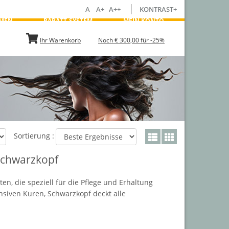
A
A+
A++
KONTRAST+
MEN
RABATT-SYSTEM
MEIN KONTO
Ihr Warenkorb
Noch € 300,00 für -25%
Sortierung :
Schwarzkopf
en, die speziell für die Pflege und Erhaltung
siven Kuren, Schwarzkopf deckt alle