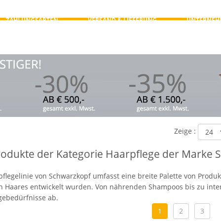
ZAHLUNGSARTEN
VERSAND & LIEFERUNG
UNTERNEH
Zeige :
Produkte der Kategorie Haarpflege der Marke 
flegelinie von Schwarzkopf umfasst eine breite Palette von Produkt
 Haares entwickelt wurden. Von nährenden Shampoos bis zu inten
gebedürfnisse ab.
1
2
3