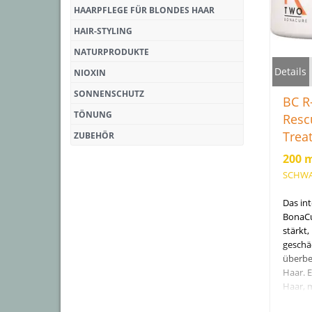
HAARPFLEGE FÜR BLONDES HAAR
HAIR-STYLING
NATURPRODUKTE
Details
NIOXIN
SONNENSCHUTZ
BC 
TÖNUNG
Resc
Trea
ZUBEHÖR
200 
SCHWA
Das in
BonaCu
stärkt,
geschä
überbe
Haar. E
Haar, 
und ver