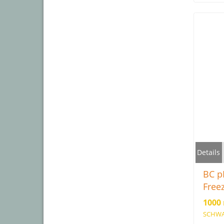
tierisc
Details
BC p
Free
1000
SCHWA