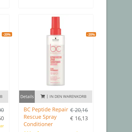
minimiert. Mit Hitzeschutz bis zu
230°C und Frizz-Kontrolle. Es
entwirrt und pflegt das Haar, macht
es leichter kämmbar und verleiht
ihm Glanz, ohne zu beschweren.
-20%
-20%
Frei von künstlichen Farbstoffen,
Silikonen und tierischen
Inhaltsstoffen.
RB
Details
IN DEN WARENKORB
BC Peptide Repair
00
€ 20,16
Rescue Spray
60
€ 16,13
Conditioner
ger