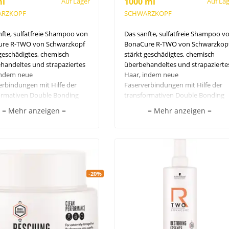
ml
1000 ml
Auf Lager
Auf La
RZKOPF
SCHWARZKOPF
nfte, sulfatfreie Shampoo von
Das sanfte, sulfatfreie Shampoo v
re R-TWO von Schwarzkopf
BonaCure R-TWO von Schwarzkop
 geschädigtes, chemisch
stärkt geschädigtes, chemisch
handeltes und strapaziertes
überbehandeltes und strapazierte
indem neue
Haar, indem neue
erbindungen mit Hilfe der
Faserverbindungen mit Hilfe der
ormativen Double Bonding
transformativen Double Bonding
logie aufgebaut werden. Der
Technologie aufgebaut werden. De
= Mehr anzeigen =
= Mehr anzeigen =
t wird ausgeglichen, der
pH-Wert wird ausgeglichen, der
igkeitsgehalt des Haares
Feuchtigkeitsgehalt des Haares
en und der Re-Bonding-
erhalten und der Re-Bonding-
 aktiv unterstützt.
Prozess aktiv unterstützt.
n SLS/SLES-Sulfaten,
Frei von SLS/SLES-Sulfaten,
-20%
chen Farbstoffen, Silikonen
künstlichen Farbstoffen, Silikonen
rischen Inhaltsstoffen.
und tierischen Inhaltsstoffen.