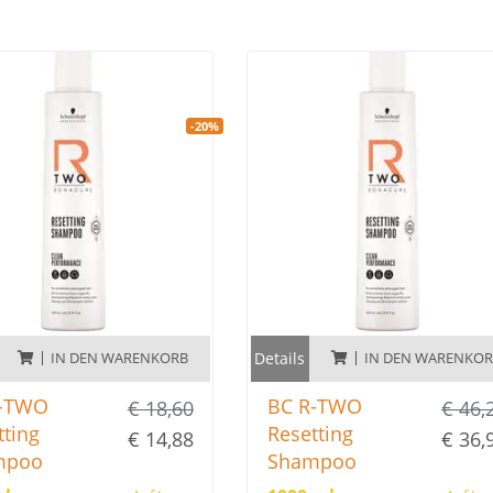
-20%
IN DEN WARENKORB
Details
IN DEN WARENKO
R-TWO
BC R-TWO
€ 18,60
€ 46,
tting
Resetting
€ 14,88
€ 36,
mpoo
Shampoo