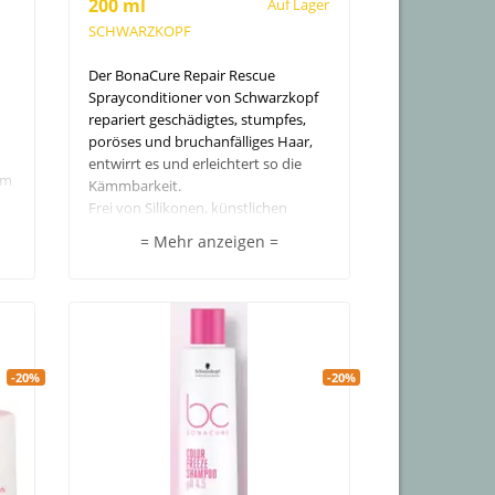
200 ml
Auf Lager
SCHWARZKOPF
Der BonaCure Repair Rescue
Sprayconditioner von Schwarzkopf
repariert geschädigtes, stumpfes,
poröses und bruchanfälliges Haar,
entwirrt es und erleichtert so die
mm
Kämmbarkeit.
Frei von Silikonen, künstlichen
Farbstoffen und Inhaltsstoffen
= Mehr anzeigen =
tierischen Ursprungs.
-20%
-20%