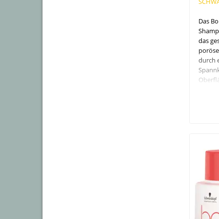
SCHWA
Das Bo
Shampo
das ge
poröse 
durch 
Spannk
Oberfl
vor. Zu
Feuchti
Frei vo
Silikon
und Inh
Urspru