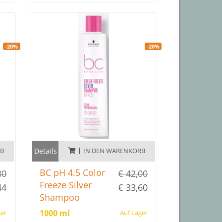
Frei von SLS/SLES Sulfaten*,
Silikonen, künstlichen Farbstoffen
und Inhaltsstoffen tierischen
Ursprungs.
-20%
-20%
RB
Details
IN DEN WARENKORB
BC pH 4.5 Color
80
€ 42,00
Freeze Silver
44
€ 33,60
Shampoo
1000 ml
ger
Auf Lager