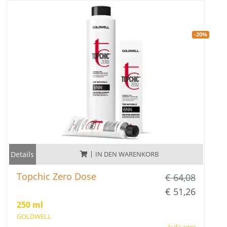
-20%
Details
IN DEN WARENKORB
Topchic Zero Dose
€ 64,08
€ 51,26
250 ml
GOLDWELL
Auf Lager