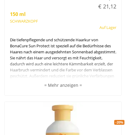
€ 21,12
150 ml
SCHWARZKOPF
Auf Lager
Die tiefenpflegende und schützende Haarkur von
BonaCure Sun Protect ist speziell auf die Bedürfnisse des
Haares nach einem ausgedehnten Sonnenbad abgestimmt.
Sie nährt das Haar und versorgt es mit Feuchtigkeit,
dadurch wird auch eine leichtere Kämmbarkeit erzielt, der
Haarbruch vermindert und die Farbe vor dem Verblassen
geschützt. Außerdem reduziert sie grünliche Verfärbungen
durch Poolwasser. Für gesundes, tiefengepflegtes Haar
= Mehr anzeigen =
voller Glanz und Vitalität.
Buritiöl und Seealgenextrakt gleicht den
Feuchtigkeitshaushalt des Haares aus und hinterlässt ein
geschmeidiges Haargefühl sowie wunderschönen Glanz.
-20%