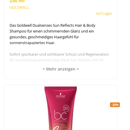
250 ml
GOLDWELL
Auf Lager
Das Goldwell Dualsenses Sun Reflects Hair & Body
Shampoo für einen schimmernden Glanz und ein
gesundes, geschmeidiges Haargefühl für
sonnenstrapaziertes Haar.
Sofort spürbarer und sichtbarer Schutz und Regeneration
für sonnenstrapaziertes Haar dank Sun System mit UV-
Filter und Passionsfruchtöl - kombiniert mit Instant
= Mehr anzeigen =
Microfluid Technology. Reinigt und pflegt Haar und Haut
und regeneriert nach Beanspruchung durch Sonne, Salz
und Chlorwasser. Für sichtbar schimmernd-glänzendes
Haar und ein gesundes und geschmeidiges Haargefühl.
-20%