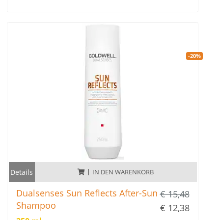
Haares durch Sonne. Salz- und Chlorwasser, entwirrt das
Haar und versorgt es intensiv mit Feuchtigkeit. Für sichtbar
schimmernd-glänzendes Haar und ein gesundes und
geschmeidiges Haargefühl.
-20%
Details
IN DEN WARENKORB
Dualsenses Sun Reflects After-Sun
€ 15,48
Shampoo
€ 12,38