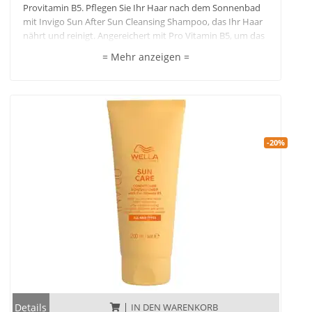
Provitamin B5. Pflegen Sie Ihr Haar nach dem Sonnenbad
mit Invigo Sun After Sun Cleansing Shampoo, das Ihr Haar
nährt und reinigt. Angereichert mit Pro Vitamin B5, um das
Haar wieder aufzubauen und nach dem Sonnenbad mit
= Mehr anzeigen =
Feuchtigkeit zu versorgen. Enthält außerdem Vitamin E, das
hilft, das Haar vor Schäden durch Sonneneinwirkung zu
schützen.Die besten Ergebnisse erzielen Sie in Kombination
mit Sun Care Conditioner und Haarspray.
-20%
Details
IN DEN WARENKORB