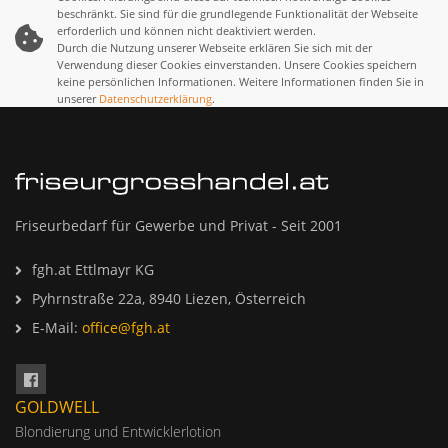
beschränkt. Sie sind für die grundlegende Funktionalität der Webseite
erforderlich und können nicht deaktiviert werden.
Durch die Nutzung unserer Webseite erklären Sie sich mit der
Verwendung dieser Cookies einverstanden. Unsere Cookies speichern
keine persönlichen Informationen. Weitere Informationen finden Sie in
unserer
Datenschutzerklärung
.
Friseurbedarf für Gewerbe und Privat - Seit 2001
fgh.at Ettlmayr KG
Pyhrnstraße 22a, 8940 Liezen, Österreich
E-Mail:
office@fgh.at
GOLDWELL
Blondierung und Entwicklerlotion