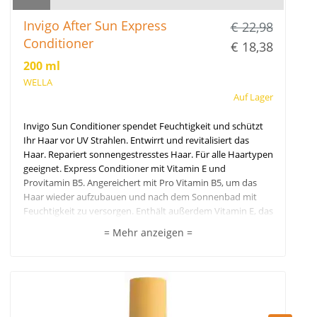
Invigo After Sun Express
€ 22,98
Conditioner
€ 18,38
200 ml
WELLA
Auf Lager
Invigo Sun Conditioner spendet Feuchtigkeit und schützt
Ihr Haar vor UV Strahlen. Entwirrt und revitalisiert das
Haar. Repariert sonnengestresstes Haar. Für alle Haartypen
geeignet. Express Conditioner mit Vitamin E und
Provitamin B5. Angereichert mit Pro Vitamin B5, um das
Haar wieder aufzubauen und nach dem Sonnenbad mit
Feuchtigkeit zu versorgen. Enthält außerdem Vitamin E, das
hilft, das Haar vor Schäden durch Sonneneinwirkung zu
= Mehr anzeigen =
schützen. Die besten Ergebnisse erzielen Sie in
Kombination mit Sun Shampoo und Sun Protection Spray.