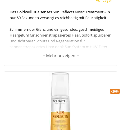
Auf Lager
Das Goldwell Dualsenses Sun Reflects 60sec Treatment - In
nur 60 Sekunden versorgt es reichhaltig mit Feuchtigkeit.
Schimmernder Glanz und ein gesundes, geschmeidiges
Haargefühl für sonnenstrapaziertes Haar. Sofort spürbarer
und sichtbarer Schutz und Regeneration für
sonnenstrapaziertes Haar dank Sun System mit UV-Filter
und Passionsfruchtöl - kombiniert mit Instant Microfluid
= Mehr anzeigen =
Technology. Regeneriert das Haar intensiv nach
Beanspruchung durch Sonne, Salz- und Chlorwasser und
versorg es reichhaltig mit Feuchtigkeit. Für sichtbar
schimmernd-glänzendes Haar und ein gesundes und
geschmeidiges Haargefühl.
-20%