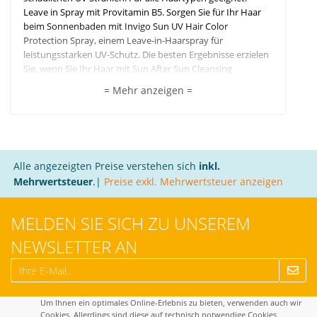
Leave in Spray mit Provitamin B5. Sorgen Sie für Ihr Haar
beim Sonnenbaden mit Invigo Sun UV Hair Color
Protection Spray, einem Leave-in-Haarspray für
leistungsstarken UV-Schutz. Die besten Ergebnisse erzielen
Sie, wenn Sie Ihr Haar mit Sun After Sun Cleansing
Shampoo und Express Conditioner pflegen.
= Mehr anzeigen =
Alle angezeigten Preise verstehen sich
inkl.
Mehrwertsteuer
.|
Preise exkl. Mehrwertsteuer anzeigen
MELDEN SIE SICH ZU UNSEREM
NEWSLETTER AN
Um Ihnen ein optimales Online-Erlebnis zu bieten, verwenden auch wir
Cookies. Allerdings sind diese auf technisch notwendige Cookies