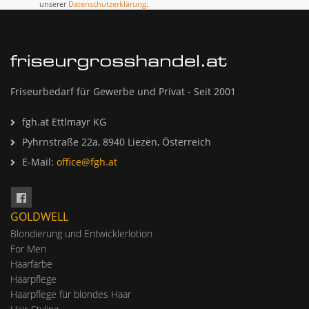
unserer
Datenschutzerklärung
.
Friseurbedarf für Gewerbe und Privat - Seit 2001
fgh.at Ettlmayr KG
Pyhrnstraße 22a, 8940 Liezen, Österreich
E-Mail:
office@fgh.at
GOLDWELL
Blondierung und Entwicklerlotion
For Men
Haarfarbe
Haarpflege
Haarpflege für blondes Haar