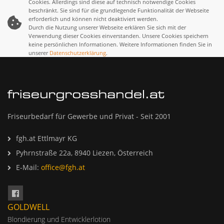
Cookies. Allerdings sind diese auf technisch notwendige Cookies
beschränkt. Sie sind für die grundlegende Funktionalität der Webseite
erforderlich und können nicht deaktiviert werden.
Durch die Nutzung unserer Webseite erklären Sie sich mit der
Verwendung dieser Cookies einverstanden. Unsere Cookies speichern
keine persönlichen Informationen. Weitere Informationen finden Sie in
unserer
Datenschutzerklärung
.
Friseurbedarf für Gewerbe und Privat - Seit 2001
fgh.at Ettlmayr KG
Pyhrnstraße 22a, 8940 Liezen, Österreich
E-Mail:
office@fgh.at
GOLDWELL
Blondierung und Entwicklerlotion