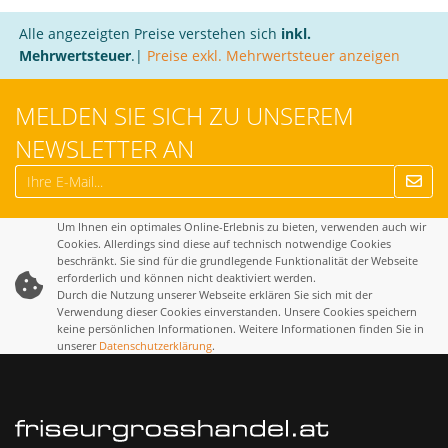
Alle angezeigten Preise verstehen sich
inkl.
Mehrwertsteuer
.|
Preise exkl. Mehrwertsteuer anzeigen
MELDEN SIE SICH ZU UNSEREM
NEWSLETTER AN
Um Ihnen ein optimales Online-Erlebnis zu bieten, verwenden auch wir
Cookies. Allerdings sind diese auf technisch notwendige Cookies
beschränkt. Sie sind für die grundlegende Funktionalität der Webseite
erforderlich und können nicht deaktiviert werden.
Durch die Nutzung unserer Webseite erklären Sie sich mit der
Verwendung dieser Cookies einverstanden. Unsere Cookies speichern
keine persönlichen Informationen. Weitere Informationen finden Sie in
unserer
Datenschutzerklärung
.