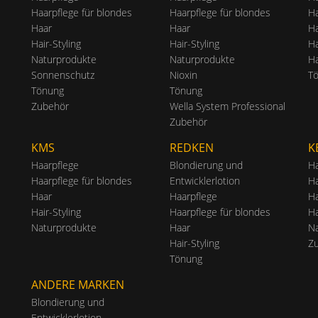
Haarpflege für blondes
Haarpflege für blondes
Ha
Haar
Haar
Ha
Hair-Styling
Hair-Styling
H
Naturprodukte
Naturprodukte
Ha
Sonnenschutz
Nioxin
T
Tönung
Tönung
Zubehör
Wella System Professional
Zubehör
KMS
REDKEN
K
Haarpflege
Blondierung und
Ha
Haarpflege für blondes
Entwicklerlotion
Ha
Haar
Haarpflege
H
Hair-Styling
Haarpflege für blondes
Ha
Naturprodukte
Haar
N
Hair-Styling
Z
Tönung
ANDERE MARKEN
Blondierung und
Entwicklerlotion