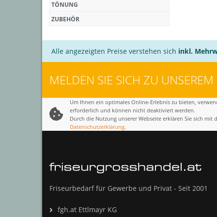
TÖNUNG
ZUBEHÖR
Alle angezeigten Preise verstehen sich
inkl. Mehrw
MELDEN SIE SICH ZU UNSEREM
Um Ihnen ein optimales Online-Erlebnis zu bieten, verwend
erforderlich und können nicht deaktiviert werden.
Durch die Nutzung unserer Webseite erklären Sie sich mit
Datenschutzerklärung
.
Friseurbedarf für Gewerbe und Privat - Seit 2001
fgh.at Ettlmayr KG