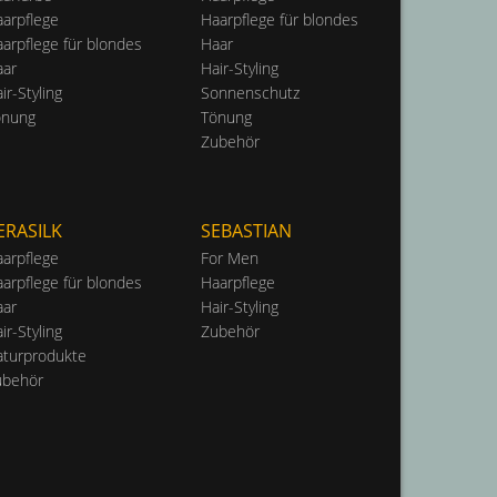
arpflege
Haarpflege für blondes
arpflege für blondes
Haar
aar
Hair-Styling
ir-Styling
Sonnenschutz
önung
Tönung
Zubehör
ERASILK
SEBASTIAN
arpflege
For Men
arpflege für blondes
Haarpflege
aar
Hair-Styling
ir-Styling
Zubehör
aturprodukte
ubehör