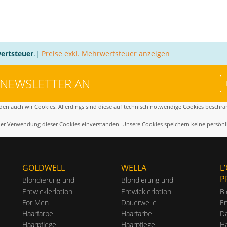
ertsteuer
.|
Preise exkl. Mehrwertsteuer anzeigen
 NEWSLETTER AN
en auch wir Cookies. Allerdings sind diese auf technisch notwendige Cookies beschrän
 der Verwendung dieser Cookies einverstanden. Unsere Cookies speichern keine persönl
GOLDWELL
WELLA
L
P
Blondierung und
Blondierung und
Entwicklerlotion
Entwicklerlotion
Bl
For Men
Dauerwelle
En
Haarfarbe
Haarfarbe
Da
Haarpflege
Haarpflege
Ha