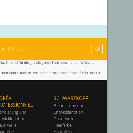
kt. Sie sind für die grundlegende Funktionalität der Webseite
ichen Informationen. Weitere Informationen finden Sie in unserer
’ORÉAL
SCHWARZKOPF
ROFESSIONNEL
Blondierung und
ondierung und
Entwicklerlotion
twicklerlotion
Dauerwelle
uerwelle
Haarfarbe
arfarbe
Haarpflege