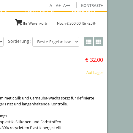
A
A+
A++
KONTRAST+
MEN
RABATT-SYSTEM
MEIN KONTO
Ihr Warenkorb
Noch € 300,00 für -25%
Sortierung :
€ 32,00
Auf Lager
omimetic Silk und Carnauba-Wachs sorgt für definierte
er Frizz und langanhaltende Kontrolle.
rungs
roplastik, Silikonen und Farbstoffen
 30% recycletem Plastik hergestellt